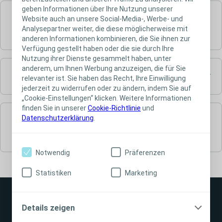
geben Informationen über Ihre Nutzung unserer
Einmalkatheter zur intermittierenden
Website auch an unsere Social-Media-, Werbe- und
Analysepartner weiter, die diese möglicherweise mit
Selbstkatheterisierung
anderen Informationen kombinieren, die Sie ihnen zur
Verfügung gestellt haben oder die sie durch Ihre
Nutzung ihrer Dienste gesammelt haben, unter
anderem, um Ihnen Werbung anzuzeigen, die für Sie
Kondom-Urinale und Urinbeutel mit Zubehör
relevanter ist. Sie haben das Recht, Ihre Einwilligung
jederzeit zu widerrufen oder zu ändern, indem Sie auf
„Cookie-Einstellungen“ klicken. Weitere Informationen
finden Sie in unserer
Cookie-Richtlinie
und
Datenschutzerklärung
.
Komplettsysteme und Produkte fürs
Darmmanagement
Notwendig
Präferenzen
Statistiken
Marketing
Details zeigen