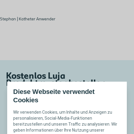
Stephan | Katheter Anwender
Kostenlos Luja
Produktmuster bestellen
Diese Webseite verwendet
Cookies
Jetzt Formular ausfüllen &
Muster kostenfrei
Wir verwenden Cookies, um Inhalte und Anzeigen zu
personalisieren, Social-Media-Funktionen
bestellen!
bereitzustellen und unseren Traffic zu analysieren. Wir
geben Informationen über Ihre Nutzung unserer
Da es sich bei diesem Produkt um ein