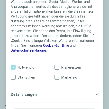
Website auch an unsere Social-Media-, Werbe- und
Medizinprodukt handelt, ist
Analysepartner weiter, die diese möglicherweise mit
anderen Informationen kombinieren, die Sie ihnen zur
die
telefonische Kontaktaufnahme
für die
Verfügung gestellt haben oder die sie durch Ihre
individuelle Auswahl des passenden
Nutzung ihrer Dienste gesammelt haben, unter
Musters zwingend erforderlich.
Vor
anderem, um Ihnen Werbung anzuzeigen, die für Sie
relevanter ist. Sie haben das Recht, Ihre Einwilligung
Musterversand rufen wir Sie an. Bitte
jederzeit zu widerrufen oder zu ändern, indem Sie auf
geben Sie dafür eine korrekte
„Cookie-Einstellungen“ klicken. Weitere Informationen
Telefonnummer an.
finden Sie in unserer
Cookie-Richtlinie
und
Datenschutzerklärung
.
Bitte beachten Sie hierzu auch unsere
ausführlichen
Hinweise zum Datenschutz.
Notwendig
Präferenzen
Statistiken
Marketing
Ich bin
Anwender
Angehörige:r
Details zeigen
Medizinische Fachperson
Vorname