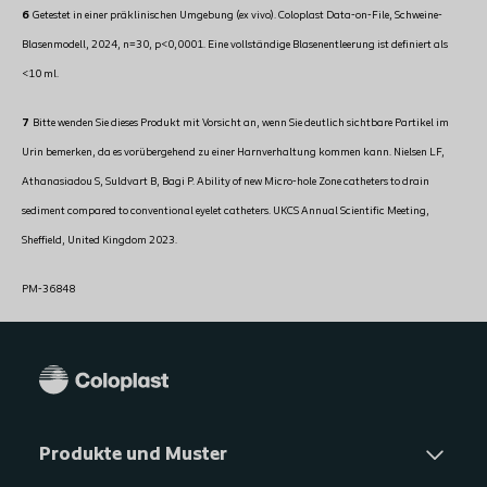
6
Getestet in einer präklinischen Umgebung (ex vivo). Coloplast Data-on-File, Schweine-
Blasenmodell, 2024, n=30, p<0,0001. Eine vollständige Blasenentleerung ist definiert als
<10 ml.
7
Bitte wenden Sie dieses Produkt mit Vorsicht an, wenn Sie deutlich sichtbare Partikel im
Urin bemerken, da es vorübergehend zu einer Harnverhaltung kommen kann. Nielsen LF,
Athanasiadou S, Suldvart B, Bagi P. Ability of new Micro-hole Zone catheters to drain
sediment compared to conventional eyelet catheters. UKCS Annual Scientific Meeting,
Sheffield, United Kingdom 2023.
PM-36848
Produkte und Muster