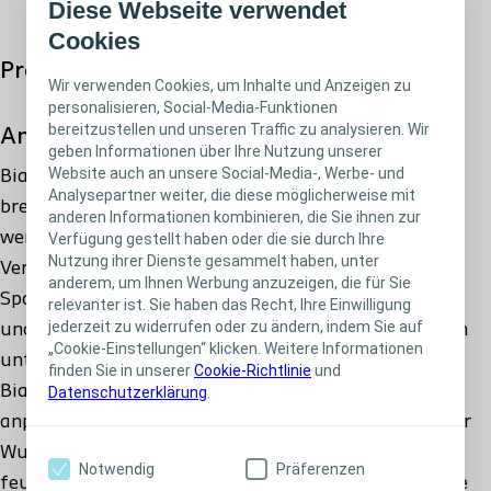
Diese Webseite verwendet
334850 - Sakral - 23x23 cm - MiGeL Rückvergütungsnr.:
Cookies
35.05.03.10.1 - PH Code: 5397568
Produktbeschreibung
Wir verwenden Cookies, um Inhalte und Anzeigen zu
personalisieren, Social-Media-Funktionen
334880 - Heel - 19x20 cm - MiGeL Rückvergütungsnr.:
bereitzustellen und unseren Traffic zu analysieren. Wir
Anwendung
35.05.03.11.1 - PH Code: 5397574
geben Informationen über Ihre Nutzung unserer
Website auch an unsere Social-Media-, Werbe- und
Biatain selbsthaftend kann zur Versorgung eines
Analysepartner weiter, die diese möglicherweise mit
breiten Spektrums exsudierender Wunden eingesetzt
anderen Informationen kombinieren, die Sie ihnen zur
werden, insbesondere bei Ulcus cruris, Dekubitus,
Verfügung gestellt haben oder die sie durch Ihre
Nutzung ihrer Dienste gesammelt haben, unter
Verbrennungen zweiten Grades,
anderem, um Ihnen Werbung anzuzeigen, die für Sie
Spalthautentnahmestellen, postoperativen Wunden
relevanter ist. Sie haben das Recht, Ihre Einwilligung
jederzeit zu widerrufen oder zu ändern, indem Sie auf
und Hautabschürfungen. Biatain selbsthaftend kann
„Cookie-Einstellungen“ klicken. Weitere Informationen
unter Kompressionstherapie eingesetzt werden.
finden Sie in unserer
Cookie-Richtlinie
und
Biatain selbsthaftend ist ein weicher und
Datenschutzerklärung
.
anpassungsfähiger Polyurethan-Schaumverband, der
Wundexsudat effektiv absorbiert und bindet. Das
Notwendig
Präferenzen
feuchte Wundmilieu bleibt erhalten, sodass optimale