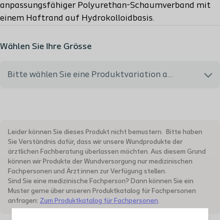
anpassungsfähiger Polyurethan-Schaumverband mit
einem Haftrand auf Hydrokolloidbasis.
Wählen Sie Ihre Grösse
Bitte wählen Sie eine Produktvariation aus
334200 - 12.5x12.5 cm - MiGeL Rückvergütungsnr.:
35.05.03.03.1 - PH Code: 5397539
Leider können Sie dieses Produkt nicht bemustern. Bitte haben
Sie Verständnis dafür, dass wir unsere Wundprodukte der
334230 - 18x18 cm - MiGeL Rückvergütungsnr.:
ärztlichen Fachberatung überlassen möchten. Aus diesem Grund
35.05.03.05.1 - PH Code: 5397545
können wir Produkte der Wundversorgung nur medizinischen
Fachpersonen und Ärzt:innen zur Verfügung stellen.
Sind Sie eine medizinische Fachperson? Dann können Sie ein
334830 - Sakral - 17x17 cm - MiGeL Rückvergütungsnr.:
Muster gerne über unseren Produktkatalog für Fachpersonen
35.05.03.10.1 - PH Code: 5397551
anfragen:
Zum Produktkatalog für Fachpersonen
.