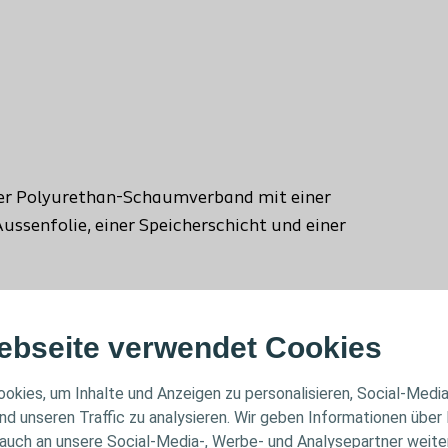
ger Polyurethan-Schaumverband mit einer
ssenfolie, einer Speicherschicht und einer
ebseite verwendet Cookies
ssender chronischer Wunden eingesetzt werden,
iertem diabetischem Fusssyndrom,
okies, um Inhalte und Anzeigen zu personalisieren, Social-Medi
nd unseren Traffic zu analysieren. Wir geben Informationen über
d traumatischen Wunden (z. B.
auch an unsere Social-Media-, Werbe- und Analysepartner weiter
t). Der Verband kann in Kombination mit