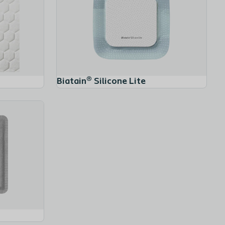
Biatain® Silicone Lite
Allrinse®
Biatain