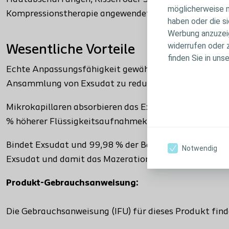
möglicherweise m
Kompressionstherapie angewendet werden und kann bis
haben oder die s
Werbung anzuzeige
widerrufen oder 
Wesentliche Vorteile
finden Sie in uns
Echte Anpassungsfähigkeit gewährleistet einen eng
Ansammlung von Exsudat zu reduzieren und optimale
Mikrokapillaren absorbieren das Exsudat vertikal un
% höherer Flüssigkeitsaufnahmekapazität für eine län
Bindet Exsudat und 99,98 % der Bakterien auch unt
Notwendig
Exsudat und damit das Mazerations- und Infektionsrisi
Produkt-Gebrauchsanweisung:
Die Gebrauchsanweisung (IFU) für dieses Produkt find