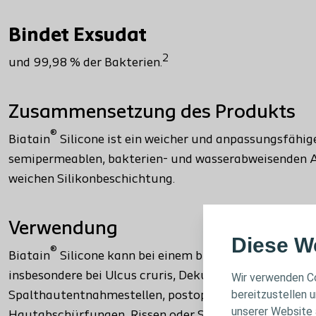
Bindet Exsudat
2
und 99,98 % der Bakterien.
Zusammensetzung des Produkts
®
Biatain
Silicone ist ein weicher und anpassungsfähi
semipermeablen, bakterien- und wasserabweisenden Au
weichen Silikonbeschichtung.
Verwendung
Diese W
®
Biatain
Silicone kann bei einem breiten Spektrum nä
insbesondere bei Ulcus cruris, Dekubitus, nicht infiz
Wir verwenden Co
bereitzustellen u
Spalthautentnahmestellen, postoperativen Wunden un
unserer Website 
Hautabschürfungen, Rissen oder Schnitten in der Hau