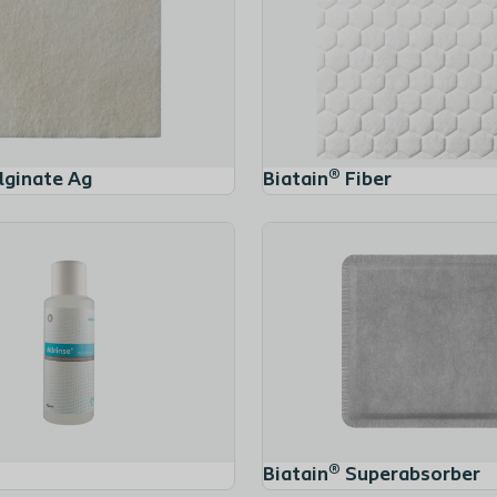
lginate Ag
Biatain® Fiber
Biatain® Silicone Ag
Biatain® Superabsorber