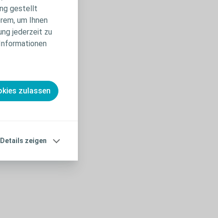
ng gestellt
erem, um Ihnen
ung jederzeit zu
 Informationen
kies zulassen
Details zeigen