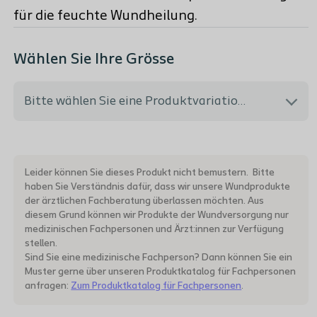
für die feuchte Wundheilung.
Wählen Sie Ihre Grösse
Bitte wählen Sie eine Produktvariation aus
334000 - 10x20 cm - MiGeL Rückvergütungsnr.:
35.05.04.04.1 - PH Code: 6662860
Leider können Sie dieses Produkt nicht bemustern. Bitte
haben Sie Verständnis dafür, dass wir unsere Wundprodukte
der ärztlichen Fachberatung überlassen möchten. Aus
334010 - 10x30 cm - MiGeL Rückvergütungsnr.:
diesem Grund können wir Produkte der Wundversorgung nur
35.05.04.05.1 - PH Code: 6662877
medizinischen Fachpersonen und Ärzt:innen zur Verfügung
stellen.
Sind Sie eine medizinische Fachperson? Dann können Sie ein
334343 - 7.5x7.5 cm - MiGeL Rückvergütungsnr.:
Muster gerne über unseren Produktkatalog für Fachpersonen
anfragen:
Zum Produktkatalog für Fachpersonen
.
35.05.04.02.1 - PH Code: 4671582