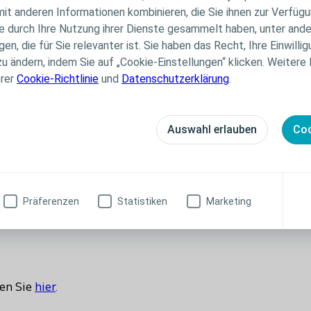
it anderen Informationen kombinieren, die Sie ihnen zur Verfügu
 zu sieben Tage lang angelegt bleiben.
ie durch Ihre Nutzung ihrer Dienste gesammelt haben, unter and
n, die für Sie relevanter ist. Sie haben das Recht, Ihre Einwillig
zu ändern, indem Sie auf „Cookie-Einstellungen“ klicken. Weitere
erer
Cookie-Richtlinie
und
Datenschutzerklärung
.
en Kontakt mit dem Wundgrund, um die
 Heilungsvoraussetzungen zu schaffen.
Auswahl erlauben
Coo
d schaffen optimale Heilungsbedingungen mit 77
gere Tragezeit.
er Kompression, wodurch die Ansammlung von
Präferenzen
Statistiken
Marketing
ko reduziert wird.
en Sie
hier
.