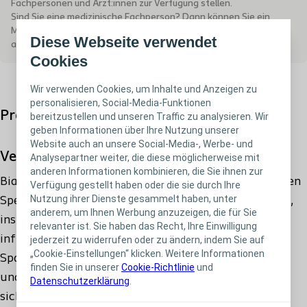
Fachpersonen und Ärzt:innen zur Verfügung stellen.
Sind Sie eine medizinische Fachperson? Dann können Sie ein
334463 - 12.5x12.5 cm - MiGeL Rückvergütungsnr.:
Muster gerne über unseren Produktkatalog für Fachpersonen
Diese Webseite verwendet
35.05.03.03.1 - PH Code: 5535993
anfragen:
Zum Produktkatalog für Fachpersonen
.
Cookies
334520 - 5x5 cm - MiGeL Rückvergütungsnr.: 35.05.03.01.1
Wir verwenden Cookies, um Inhalte und Anzeigen zu
- PH Code: 6444784
personalisieren, Social-Media-Funktionen
Produktbeschreibung
bereitzustellen und unseren Traffic zu analysieren. Wir
geben Informationen über Ihre Nutzung unserer
334530 - 5x12.5 cm - MiGeL Rückvergütungsnr.:
Website auch an unsere Social-Media-, Werbe- und
Verwendung
35.05.03.02.1 - PH Code: 6444790
Analysepartner weiter, die diese möglicherweise mit
anderen Informationen kombinieren, die Sie ihnen zur
Biatain Silicone Lite kann zur Versorgung eines breiten
Verfügung gestellt haben oder die sie durch Ihre
Nutzung ihrer Dienste gesammelt haben, unter
Spektrums exsudierender Wunden eingesetzt werden,
anderem, um Ihnen Werbung anzuzeigen, die für Sie
insbesondere bei Ulcus cruris, Dekubitus, nicht
relevanter ist. Sie haben das Recht, Ihre Einwilligung
infizierten diabetischen Fußulzera,
jederzeit zu widerrufen oder zu ändern, indem Sie auf
„Cookie-Einstellungen“ klicken. Weitere Informationen
Spalthautentnahmestellen, postoperativen Wunden
finden Sie in unserer
Cookie-Richtlinie
und
und Hautabschürfungen. Biatain Silicone Lite eignet
Datenschutzerklärung
.
sich für nicht bis schwach exsudierende Wunden und