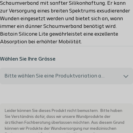
Schaumverband mit sanfter Silikonhaftung. Er kann
zur Versorgung eines breiten Spektrums exsudierender
Wunden eingesetzt werden und bietet sich an, wann
immer ein dünner Schaumverband benötigt wird.
Biatain Silicone Lite gewährleistet eine exzellente
Absorption bei erhöhter Mobilität.
Wählen Sie Ihre Grösse
Bitte wählen Sie eine Produktvariation aus
334443 - 7.5x7.5 cm - MiGeL Rückvergütungsnr.:
35.05.03.02.1 - PH Code: 5535987
Leider können Sie dieses Produkt nicht bemustern. Bitte haben
Sie Verständnis dafür, dass wir unsere Wundprodukte der
334453 - 10x10 cm - MiGeL Rückvergütungsnr.:
ärztlichen Fachberatung überlassen möchten. Aus diesem Grund
35.05.03.03.1 - PH Code: 5535970
können wir Produkte der Wundversorgung nur medizinischen