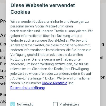
Diese Webseite verwendet
037403 - 3x44cm - MiGeL Rückvergütungsnr.:
Cookies
35.05.06.08.1 - PH Code: 7795527
Produktbeschreibung
Wir verwenden Cookies, um Inhalte und Anzeigen zu
personalisieren, Social-Media-Funktionen
bereitzustellen und unseren Traffic zu analysieren. Wir
Anwendung
geben Informationen über Ihre Nutzung unserer
Website auch an unsere Social-Media-, Werbe- und
Biatain Alginate kann zur Versorgung von allen mässig
Analysepartner weiter, die diese möglicherweise mit
anderen Informationen kombinieren, die Sie ihnen zur
bis stark exsudierenden Wunden eingesetzt werden,
Verfügung gestellt haben oder die sie durch Ihre
insbesondere bei Ulcus cruris, Dekubitus, diabetischen
Nutzung ihrer Dienste gesammelt haben, unter
Fussulzera, Spalthautentnahmestellen und
anderem, um Ihnen Werbung anzuzeigen, die für Sie
relevanter ist. Sie haben das Recht, Ihre Einwilligung
traumatischen Wunden. Biatain Alginate sollte nicht
jederzeit zu widerrufen oder zu ändern, indem Sie auf
zur Versorgung trockener Wunden oder zur Stillung von
„Cookie-Einstellungen“ klicken. Weitere Informationen
finden Sie in unserer
Cookie-Richtlinie
und
schweren Blutungen verwendet werden.
Datenschutzerklärung
.
Biatain Alginate ist ein hoch absorptionsfähiger
Alginat-Wundverband zur Versorgung stark
Notwendig
Präferenzen