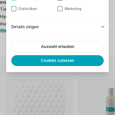
exsudierender Wunden beliebiger Grösse, Form und
Statistiken
Marketing
Tiefe. Gegenüber anderen Alginat- und
Hydrofaserverbänden zeichnet sich Biatain Alginate
durch eine überlegene Absorptionsfähigkeit aus.
Details zeigen
Weiterlesen
Minimales Risiko für Leckagen und
Mazeration
Auswahl erlauben
Durch die hervorragende Absorptionsfähigkeit von
Cookies zulassen
Biatain Alginate wird das Exsudat im Innern des
Passende Produkte
Wundkissens gebunden, Leckagen, die die umliegende
Haut angreifen können, werden verhindert.
Wirkungsweise
Bei Kontakt mit Wundexsudat bildet Biatain Alginate
ein weiches, kohäsives Gel, das für ein optimales