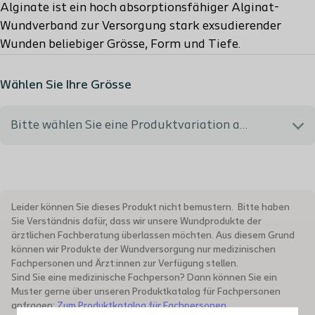
Alginate ist ein hoch absorptionsfähiger Alginat-
Wundverband zur Versorgung stark exsudierender
Wunden beliebiger Grösse, Form und Tiefe.
Wählen Sie Ihre Grösse
Bitte wählen Sie eine Produktvariation aus
037053 - 5x5 cm - MiGeL Rückvergütungsnr.: 35.05.06.01.1
- PH Code: 7795531
Leider können Sie dieses Produkt nicht bemustern. Bitte haben
Sie Verständnis dafür, dass wir unsere Wundprodukte der
037102 - 10x10 cm - MiGeL Rückvergütungsnr.:
ärztlichen Fachberatung überlassen möchten. Aus diesem Grund
35.05.06.02.1 - PH Code: 7795525
können wir Produkte der Wundversorgung nur medizinischen
Fachpersonen und Ärzt:innen zur Verfügung stellen.
Sind Sie eine medizinische Fachperson? Dann können Sie ein
037152 - 15x15 cm - MiGeL Rückvergütungsnr.:
Muster gerne über unseren Produktkatalog für Fachpersonen
35.05.06.04.1 - PH Code: 7795526
anfragen:
Zum Produktkatalog für Fachpersonen
.