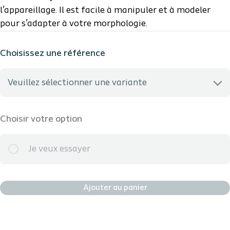
l’appareillage. Il est facile à manipuler et à modeler
pour s’adapter à votre morphologie.
Choisissez une référence
Veuillez sélectionner une variante
J’ai besoin d’aide pour sélectionner la meilleure option
Choisir votre option
120307 - PH Code: 5329236
Je veux essayer
120427 - PH Code: 5329242
Ajouter au panier